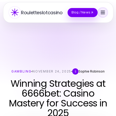
Rouletteslotcasino
Blog / News
GAMBLING
NOVEMBER 24, 2025
Sophie Robinson
S
Winning Strategies at
6666bet: Casino
Mastery for Success in
2025