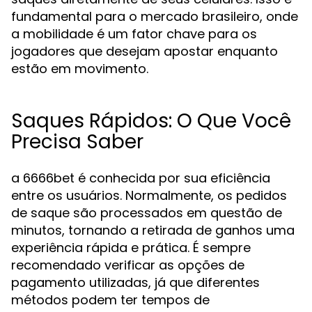
fundamental para o mercado brasileiro, onde
a mobilidade é um fator chave para os
jogadores que desejam apostar enquanto
estão em movimento.
Saques Rápidos: O Que Você
Precisa Saber
a 6666bet é conhecida por sua eficiência
entre os usuários. Normalmente, os pedidos
de saque são processados em questão de
minutos, tornando a retirada de ganhos uma
experiência rápida e prática. É sempre
recomendado verificar as opções de
pagamento utilizadas, já que diferentes
métodos podem ter tempos de