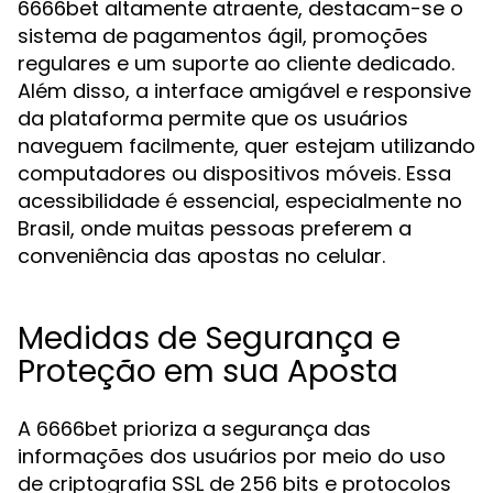
6666bet altamente atraente, destacam-se o
sistema de pagamentos ágil, promoções
regulares e um suporte ao cliente dedicado.
Além disso, a interface amigável e responsive
da plataforma permite que os usuários
naveguem facilmente, quer estejam utilizando
computadores ou dispositivos móveis. Essa
acessibilidade é essencial, especialmente no
Brasil, onde muitas pessoas preferem a
conveniência das apostas no celular.
Medidas de Segurança e
Proteção em sua Aposta
A 6666bet prioriza a segurança das
informações dos usuários por meio do uso
de criptografia SSL de 256 bits e protocolos