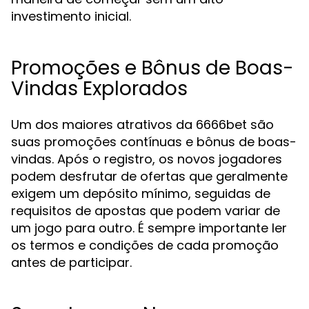
investimento inicial.
Promoções e Bônus de Boas-
Vindas Explorados
Um dos maiores atrativos da 6666bet são
suas promoções contínuas e bônus de boas-
vindas. Após o registro, os novos jogadores
podem desfrutar de ofertas que geralmente
exigem um depósito mínimo, seguidas de
requisitos de apostas que podem variar de
um jogo para outro. É sempre importante ler
os termos e condições de cada promoção
antes de participar.