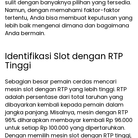
sulit dengan banyaknya pilihan yang tersedia.
Namun, dengan memahami faktor-faktor
tertentu, Anda bisa membuat keputusan yang
lebih baik mengenai dimana dan bagaimana
Anda bermain.
Identifikasi Slot dengan RTP
Tinggi
Sebagian besar pemain cerdas mencari
mesin slot dengan RTP yang lebih tinggi. RTP
adalah persentase dari total taruhan yang
dibayarkan kembali kepada pemain dalam
jangka panjang. Misalnya, mesin dengan RTP
96% diharapkan membayar kembali Rp 96.000
untuk setiap Rp 100.000 yang dipertaruhkan.
Dengan memilih mesin slot dengan RTP tinggi,