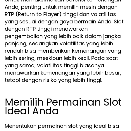
Anda, penting untuk memilih mesin dengan
RTP (Return to Player) tinggi dan volatilitas
yang sesuai dengan gaya bermain Anda. Slot
dengan RTP tinggi menawarkan
pengembalian yang lebih baik dalam jangka
panjang, sedangkan volatilitas yang lebih
rendah bisa memberikan kemenangan yang
lebih sering, meskipun lebih kecil. Pada saat
yang sama, volatilitas tinggi biasanya
menawarkan kemenangan yang lebih besar,
tetapi dengan risiko yang lebih tinggi.
Memilih Permainan Slot
Ideal Anda
Menentukan permainan slot yang ideal bisa