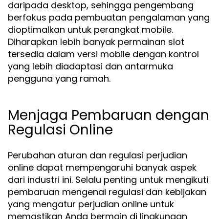
daripada desktop, sehingga pengembang
berfokus pada pembuatan pengalaman yang
dioptimalkan untuk perangkat mobile.
Diharapkan lebih banyak permainan slot
tersedia dalam versi mobile dengan kontrol
yang lebih diadaptasi dan antarmuka
pengguna yang ramah.
Menjaga Pembaruan dengan
Regulasi Online
Perubahan aturan dan regulasi perjudian
online dapat mempengaruhi banyak aspek
dari industri ini. Selalu penting untuk mengikuti
pembaruan mengenai regulasi dan kebijakan
yang mengatur perjudian online untuk
memastikan Anda bermain di lingkungan