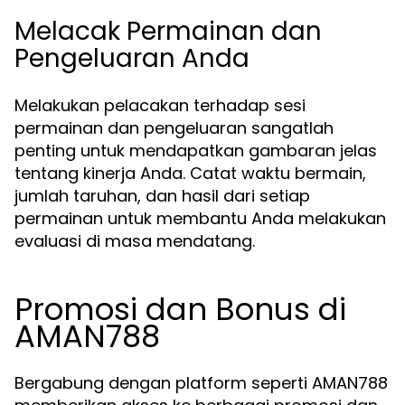
Melacak Permainan dan
Pengeluaran Anda
Melakukan pelacakan terhadap sesi
permainan dan pengeluaran sangatlah
penting untuk mendapatkan gambaran jelas
tentang kinerja Anda. Catat waktu bermain,
jumlah taruhan, dan hasil dari setiap
permainan untuk membantu Anda melakukan
evaluasi di masa mendatang.
Promosi dan Bonus di
AMAN788
Bergabung dengan platform seperti AMAN788