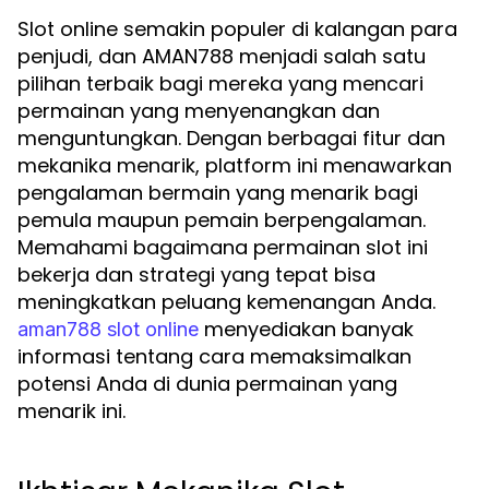
Slot online semakin populer di kalangan para
penjudi, dan AMAN788 menjadi salah satu
pilihan terbaik bagi mereka yang mencari
permainan yang menyenangkan dan
menguntungkan. Dengan berbagai fitur dan
mekanika menarik, platform ini menawarkan
pengalaman bermain yang menarik bagi
pemula maupun pemain berpengalaman.
Memahami bagaimana permainan slot ini
bekerja dan strategi yang tepat bisa
meningkatkan peluang kemenangan Anda.
menyediakan banyak
aman788 slot online
informasi tentang cara memaksimalkan
potensi Anda di dunia permainan yang
menarik ini.