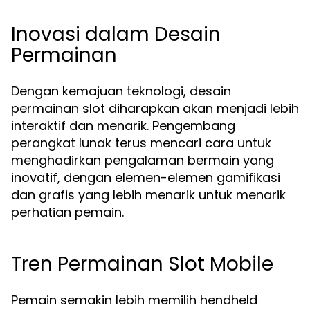
Inovasi dalam Desain
Permainan
Dengan kemajuan teknologi, desain
permainan slot diharapkan akan menjadi lebih
interaktif dan menarik. Pengembang
perangkat lunak terus mencari cara untuk
menghadirkan pengalaman bermain yang
inovatif, dengan elemen-elemen gamifikasi
dan grafis yang lebih menarik untuk menarik
perhatian pemain.
Tren Permainan Slot Mobile
Pemain semakin lebih memilih hendheld