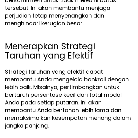
berkomitmen untuk tidak melebihi batas
tersebut. Ini akan membantu menjaga
perjudian tetap menyenangkan dan
menghindari kerugian besar.
Menerapkan Strategi
Taruhan yang Efektif
Strategi taruhan yang efektif dapat
membantu Anda mengelola bankroll dengan
lebih baik. Misalnya, pertimbangkan untuk
bertaruh persentase kecil dari total modal
Anda pada setiap putaran. Ini akan
membantu Anda bertahan lebih lama dan
memaksimalkan kesempatan menang dalam
jangka panjang.