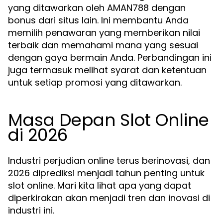
yang ditawarkan oleh AMAN788 dengan
bonus dari situs lain. Ini membantu Anda
memilih penawaran yang memberikan nilai
terbaik dan memahami mana yang sesuai
dengan gaya bermain Anda. Perbandingan ini
juga termasuk melihat syarat dan ketentuan
untuk setiap promosi yang ditawarkan.
Masa Depan Slot Online
di 2026
Industri perjudian online terus berinovasi, dan
2026 diprediksi menjadi tahun penting untuk
slot online. Mari kita lihat apa yang dapat
diperkirakan akan menjadi tren dan inovasi di
industri ini.