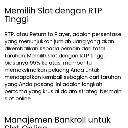
Memilih Slot dengan RTP
Tinggi
RTP, atau Return to Player, adalah persentase
yang menunjukkan jumlah uang yang akan
dikembalikan kepada pemain dari total
taruhan. Memilih slot dengan RTP tinggi,
biasanya 95% ke atas, membantu
memaksimalkan peluang Anda untuk
mendapatkan kembali sebagian dari taruhan
yang Anda pasang. Ini adalah langkah
pertama yang krusial dalam strategi bermain
slot online.
Manajemen Bankroll untuk