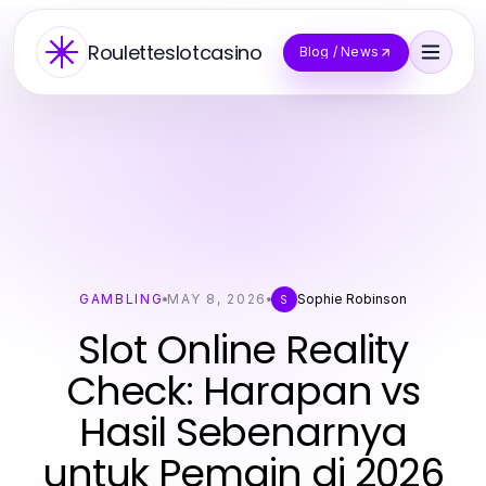
Rouletteslotcasino
Blog / News
GAMBLING
MAY 8, 2026
Sophie Robinson
S
Slot Online Reality
Check: Harapan vs
Hasil Sebenarnya
untuk Pemain di 2026