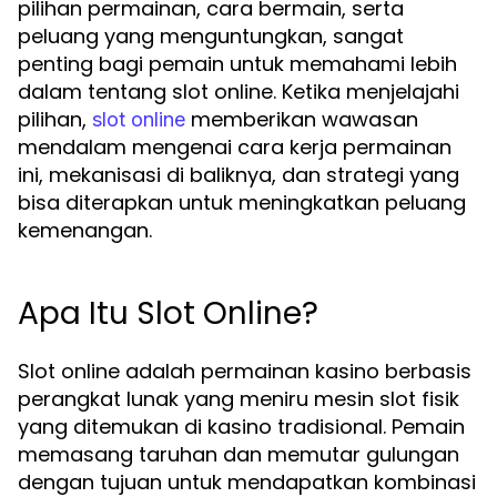
pilihan permainan, cara bermain, serta
peluang yang menguntungkan, sangat
penting bagi pemain untuk memahami lebih
dalam tentang slot online. Ketika menjelajahi
pilihan,
memberikan wawasan
slot online
mendalam mengenai cara kerja permainan
ini, mekanisasi di baliknya, dan strategi yang
bisa diterapkan untuk meningkatkan peluang
kemenangan.
Apa Itu Slot Online?
Slot online adalah permainan kasino berbasis
perangkat lunak yang meniru mesin slot fisik
yang ditemukan di kasino tradisional. Pemain
memasang taruhan dan memutar gulungan
dengan tujuan untuk mendapatkan kombinasi