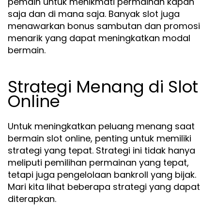
pemain untuk menikmati permainan kapan
saja dan di mana saja. Banyak slot juga
menawarkan bonus sambutan dan promosi
menarik yang dapat meningkatkan modal
bermain.
Strategi Menang di Slot
Online
Untuk meningkatkan peluang menang saat
bermain slot online, penting untuk memiliki
strategi yang tepat. Strategi ini tidak hanya
meliputi pemilihan permainan yang tepat,
tetapi juga pengelolaan bankroll yang bijak.
Mari kita lihat beberapa strategi yang dapat
diterapkan.