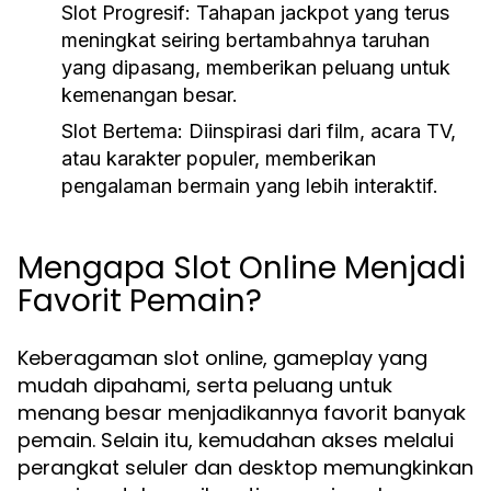
Slot Progresif:
Tahapan jackpot yang terus
meningkat seiring bertambahnya taruhan
yang dipasang, memberikan peluang untuk
kemenangan besar.
Slot Bertema:
Diinspirasi dari film, acara TV,
atau karakter populer, memberikan
pengalaman bermain yang lebih interaktif.
Mengapa Slot Online Menjadi
Favorit Pemain?
Keberagaman slot online, gameplay yang
mudah dipahami, serta peluang untuk
menang besar menjadikannya favorit banyak
pemain. Selain itu, kemudahan akses melalui
perangkat seluler dan desktop memungkinkan