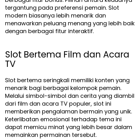
tergantung pada preferensi pemain. Slot
modern biasanya lebih menarik dan
menawarkan peluang menang yang lebih baik
dengan berbagai fitur interaktif.
Slot Bertema Film dan Acara
TV
Slot bertema seringkali memiliki konten yang
menarik bagi berbagai kelompok pemain.
Melalui simbol-simbol dan cerita yang diambil
dari film dan acara TV populer, slot ini
memberikan pengalaman bermain yang unik.
Keterlibatan emosional terhadap tema ini
dapat memicu minat yang lebih besar dalam
memainkan permainan tersebut.