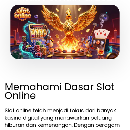
Memahami Dasar Slot
Online
Slot online telah menjadi fokus dari banyak
kasino digital yang menawarkan peluang
hiburan dan kemenangan. Dengan beragam