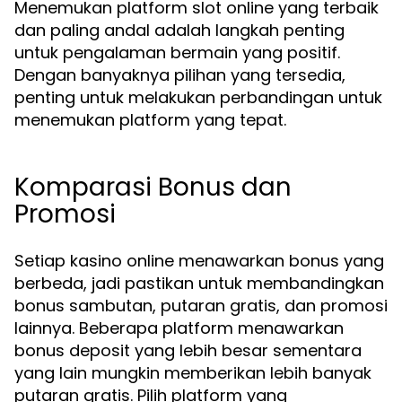
Menemukan platform slot online yang terbaik
dan paling andal adalah langkah penting
untuk pengalaman bermain yang positif.
Dengan banyaknya pilihan yang tersedia,
penting untuk melakukan perbandingan untuk
menemukan platform yang tepat.
Komparasi Bonus dan
Promosi
Setiap kasino online menawarkan bonus yang
berbeda, jadi pastikan untuk membandingkan
bonus sambutan, putaran gratis, dan promosi
lainnya. Beberapa platform menawarkan
bonus deposit yang lebih besar sementara
yang lain mungkin memberikan lebih banyak
putaran gratis. Pilih platform yang