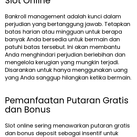
Slot Online
Bankroll management adalah kunci dalam
perjudian yang bertanggung jawab. Tetapkan
batas harian atau mingguan untuk berapa
banyak Anda bersedia untuk bermain dan
patuhi batas tersebut. Ini akan membantu
Anda menghindari perjudian berlebihan dan
mengelola kerugian yang mungkin terjadi.
Disarankan untuk hanya menggunakan uang
yang Anda sanggup hilangkan ketika bermain.
Pemanfaatan Putaran Gratis
dan Bonus
Slot online sering menawarkan putaran gratis
dan bonus deposit sebagai insentif untuk