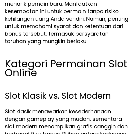
menarik pemain baru. Manfaatkan
kesempatan ini untuk bermain tanpa risiko
kehilangan uang Anda sendiri. Namun, penting
untuk memahami syarat dan ketentuan dari
bonus tersebut, termasuk persyaratan
taruhan yang mungkin berlaku.
Kategori Permainan Slot
Online
Slot Klasik vs. Slot Modern
Slot klasik menawarkan kesederhanaan
dengan gameplay yang mudah, sementara
slot modern menampilkan grafis canggih dan
berbagai fitur bonus. Pilihan antara keduanya